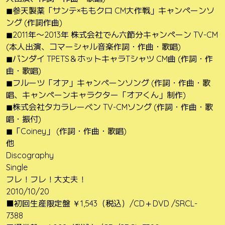
◼参天製薬「サンテ×ももクロ CM大作戦」キャンペーンソ
ング (作詞作曲)
◼2011年〜2013年 株式会社でん六節分キャンペーン TV-CM
(本人出演、コマーシャル音楽作詞・作曲・歌唱)
◼バンダイ TPETS＆ホットキャラTシャツ CM曲 (作詞・作
曲・歌唱)
◼フルーツ「オア」キャンペーンソング (作詞・作曲・歌
唱、キャンペーンキャラクター「オアくん」制作)
◼株式会社タカラレーベン TV-CMソング (作詞・作曲・歌
唱・振付)
◼「Coiney」 (作詞・作曲・歌唱)
他
Discography
Single
フレ！フレ！大丈夫！
2010/10/20
■初回生産限定盤 ￥1,543（税込）/CD＋DVD /SRCL-
7388