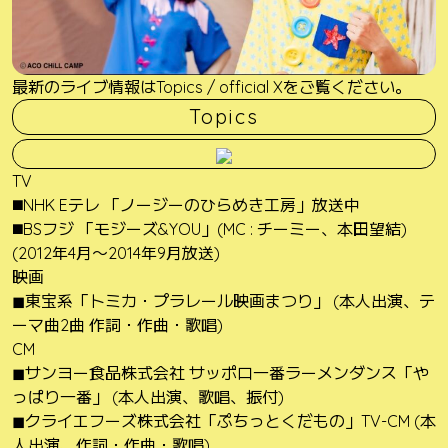
最新のライブ情報はTopics / official Xをご覧ください。
Topics
TV
◼️NHK Eテレ 「ノージーのひらめき工房」放送中
◼️BSフジ 「モジーズ&YOU」(MC : チーミー、本田望結)
(2012年4月〜2014年9月放送)
映画
◼東宝系「トミカ・プラレール映画まつり」 (本人出演、テ
ーマ曲2曲 作詞・作曲・歌唱)
CM
◼サンヨー食品株式会社 サッポロ一番ラーメンダンス「や
っぱり一番」 (本人出演、歌唱、振付)
◼クライエフーズ株式会社「ぷちっとくだもの」TV-CM (本
人出演、作詞・作曲・歌唱)