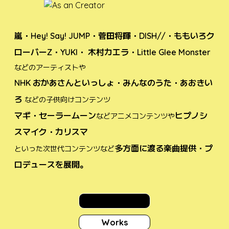
■スーパーセーラームーン(CV:三石琴乃)「ETERNAL
MYSTAR」作詞・作曲・編曲
ちくワッショイ！feat.テキ屋のぐっさん
※劇場版「美少女戦士セーラームーンEternal」
■「マギ」(MBS、TBS系TVアニメ)キャラクターソング 作
嵐・Hey! Say! JUMP・菅田将暉・DISH//・ももいろク
2012/08/01
詞・作曲
ローバーZ・YUKI・
木村カエラ・Little Glee Monster
￥1,028（税込）
■「妖孤×僕SS」（MBS、TBS系アニメ）エンディングテー
CD/SRCL-8114
マ・シリーズ
などのアーティストや
※「sweets parade」 etc
2016/10/12 (再リリース)
NHK おかあさんといっしょ・みんなのうた・あおきい
■TVアニメ「ヴァニタスの手記」キャラクターソング 作
￥1,500（税込）
曲・編曲
ろ
などの子供向けコンテンツ
CD＋DVD/XSCL-21
■TVアニメ「ダイナ荘びより」音楽
■TVアニメ「ホリミヤ」キャラクターソング 作詞・作曲・
マギ・セーラームーン
ヒプノシ
などアニメコンテンツや
[DISC:1]
編曲
1. フレ！フレ！大丈夫！
スマイク・カリスマ
■TVアニメ『大福くん』エンディングテーマ「あんこでち
2. ボロボロロケット
ゃう！」 作詞・作曲・編曲
多方面に渡る楽曲提供・プ
といった次世代コンテンツなど
3. フレ！フレ！大丈夫！インスト
他
4. ボロボロロケット インスト
ロデュースを展開。
[DISC:2] ※初回生産限定盤のみ
1．「フレ！フレ！大丈夫！」NHKみんなのうた 番組映像
Creator Profile
2．「フレ！フレ！大丈夫！」ミュージックビデオ
＜次世代コンテンツ＞
Works
■「ヒプノシスマイク-Division Rap Battle- ×日清カレーメ