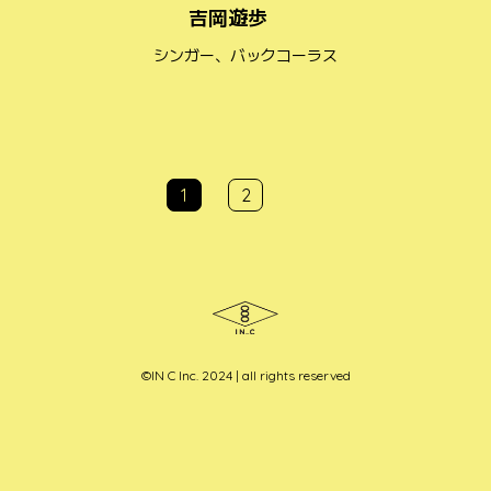
吉岡遊歩
シンガー、バックコーラス
投
投
1
2
稿
稿
ナ
ナ
ビ
ビ
ゲ
ゲ
ー
ー
シ
シ
ョ
ョ
©︎IN C Inc. 2024 | all rights reserved
ン
ン