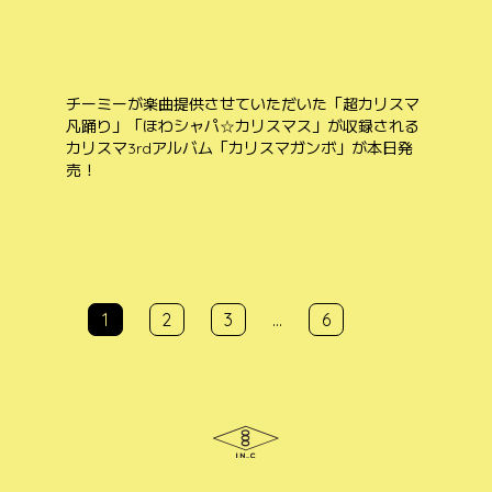
チーミーが楽曲提供させていただいた「超カリスマ
凡踊り」「ほわシャパ☆カリスマス」が収録される
カリスマ3rdアルバム「カリスマガンボ」が本日発
売！
投
投
1
2
3
…
6
稿
稿
ナ
ナ
ビ
ビ
ゲ
ゲ
ー
シ
ー
ョ
シ
ン