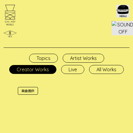
Skip
to
content
Topics
Artist Works
Creator Works
Live
All Works
楽曲提供