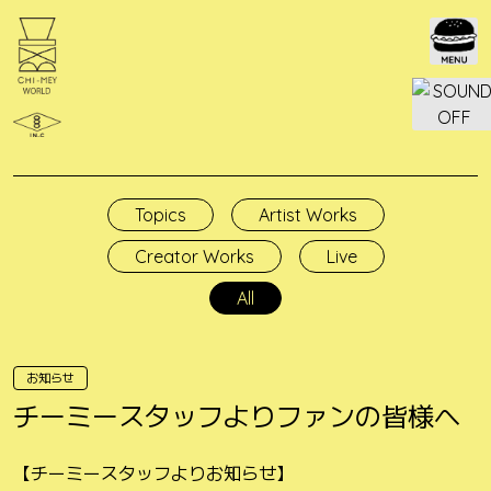
Skip
to
content
Topics
Artist Works
Creator Works
Live
All
お知らせ
チーミースタッフよりファンの皆様へ
【チーミースタッフよりお知らせ】