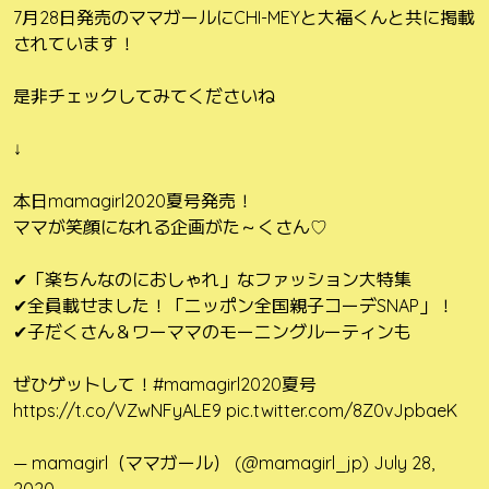
7月28日発売のママガールにCHI-MEYと大福くんと共に掲載
されています！
是非チェックしてみてくださいね
↓
本日mamagirl2020夏号発売！
ママが笑顔になれる企画がた～くさん♡
✔「楽ちんなのにおしゃれ」なファッション大特集
✔全員載せました！「ニッポン全国親子コーデSNAP」！
✔子だくさん＆ワーママのモーニングルーティンも
ぜひゲットして！
#mamagirl2020夏号
https://t.co/VZwNFyALE9
pic.twitter.com/8Z0vJpbaeK
— mamagirl（ママガール） (@mamagirl_jp)
July 28,