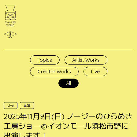
Skip
to
content
Topics
Artist Works
Creator Works
Live
All
LIve
出演
2025年11月9日(日) ノージーのひらめき
工房ショー＠イオンモール浜松市野に
出演します！