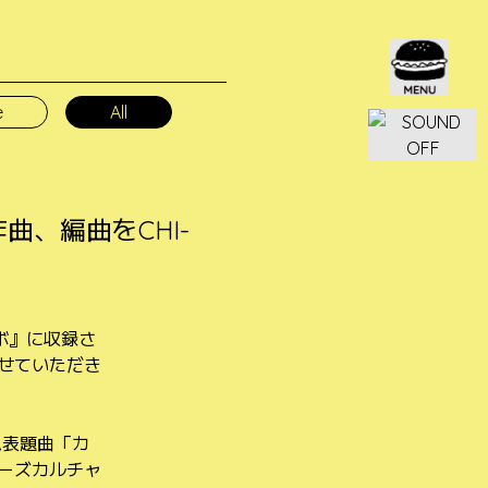
e
All
曲、編曲をCHI-
ボ』に収録さ
させていただき
ム表題曲「カ
ニーズカルチャ