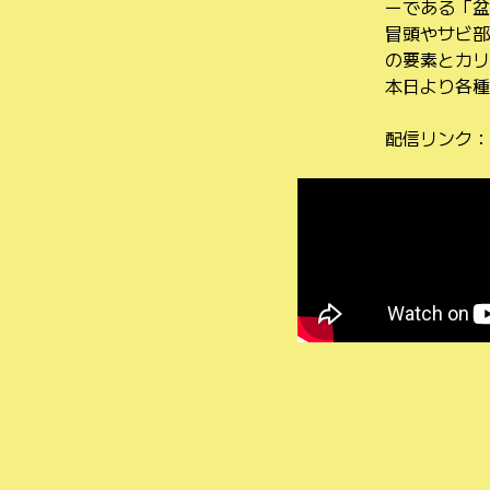
ーである「盆
冒頭やサビ部
の要素とカリ
本日より各種
配信リンク：
投
稿
ナ
ビ
ゲ