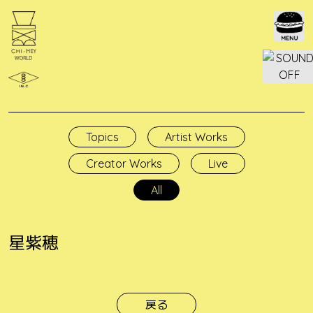
Skip
to
content
Topics
Artist Works
Creator Works
Live
All
星紫穂
投
稿
戻る
ナ