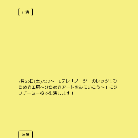
出演
7月26日(土)7:30〜 Eテレ「ノージーのレッツ！ひ
らめき工房〜ひらめきアートをみにいこう〜」にタ
ノチーミー役で出演します！
出演