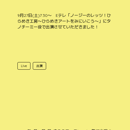
9月27日(土)7:30〜 Eテレ「ノージーのレッツ！ひ
らめき工房〜ひらめきアートをみにいこう〜」にタ
ノチーミー役で出演させていただきました！
LIve
出演