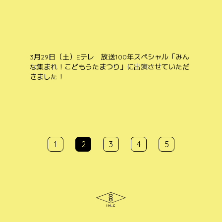
3月29日（土）Eテレ 放送100年スペシャル「みん
な集まれ！こどもうたまつり」に出演させていただ
きました！
投
投
1
2
3
4
5
稿
稿
ナ
ナ
ビ
ビ
ゲ
ゲ
ー
シ
ー
ョ
シ
ン