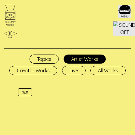
Skip
to
content
Topics
Artist Works
Creator Works
Live
All Works
出演